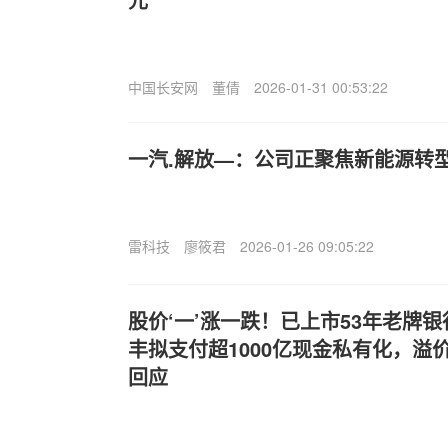
中国长安网
董倩
2026-01-31 00:53:22
一汽.解放—：公司正聚焦新能源转
雷科技
廖筱君
2026-01-26 09:05:22
股价‘一’涨一跌！已上市53年老牌
丰拟支付超1000亿现金私有化，溢价
回应