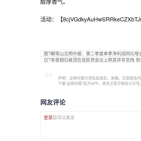
醇厚香气。
活动：【
8cjVGdkyAuHwSRRkeCZXbTJ
图?解常山北明中报：第二季度单季净利润同比增长1
日?本首相石破茂在自民党会议上称其并非恋栈 
声明：证券时报力求信息真实、准确，文章提及内
下载“证券时报”官方APP，或关注官方微信公众
网友评论
登录
后可以发言