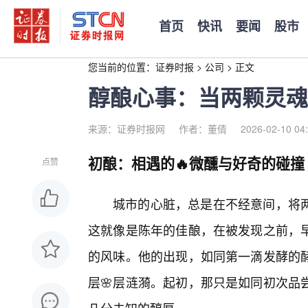
首页
快讯
要闻
股市
您当前的位置：
证券时报
>
公司
>
正文
醇酿心事：当两颗灵魂
来源：证券时报网
作者：董倩
2026-02-10 04
初酿：相遇的🔥微醺与好奇的碰撞
点赞
城市的心脏，总是在不经意间，将
这就像是陈年的佳酿，在被发现之前，
的风味。他的出现，如同第一滴发酵的
层🌸层涟漪。起初，那只是如同初次品